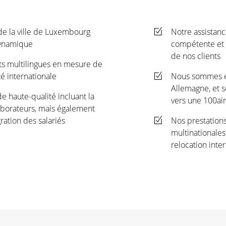
de la ville de Luxembourg
Notre assistanc
dynamique
compétente et 
de nos clients
s multilingues en mesure de
té internationale
Nous sommes ég
Allemagne, et 
 haute-qualité incluant la
vers une 100ai
laborateurs, mais également
ration des salariés
Nos prestation
multinationales
relocation inte