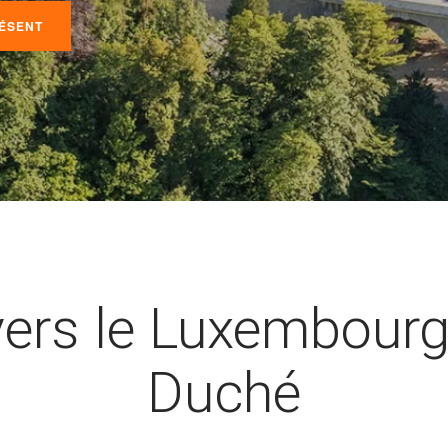
RÉSENT
vers le Luxembourg 
Duché